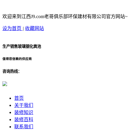
欢迎来到江西J9.com老哥俱乐部环保建材有限公司官方网站~
设为首页
|
收藏网站
生产销售玻璃钢化粪池
值得您信赖的供应商
咨询热线：
首页
关于我们
装修知识
装修百科
联系我们