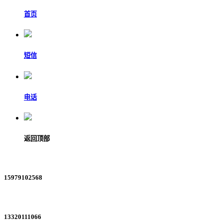
首页
短信
电话
返回顶部
15979102568
13320111066