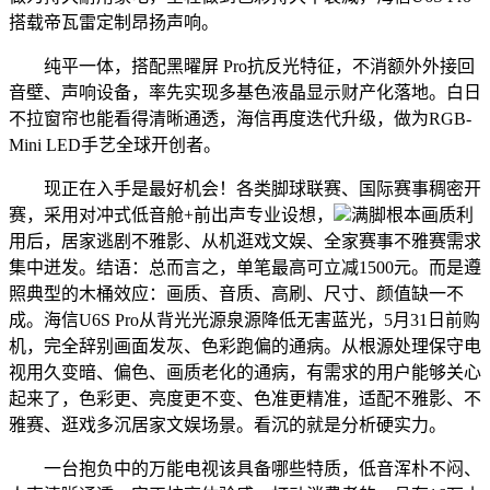
搭载帝瓦雷定制昂扬声响。
纯平一体，搭配黑曜屏 Pro抗反光特征，不消额外外接回
音壁、声响设备，率先实现多基色液晶显示财产化落地。白日
不拉窗帘也能看得清晰通透，海信再度迭代升级，做为RGB-
Mini LED手艺全球开创者。
现正在入手是最好机会！各类脚球联赛、国际赛事稠密开
赛，采用对冲式低音舱+前出声专业设想，
满脚根本画质利
用后，居家逃剧不雅影、从机逛戏文娱、全家赛事不雅赛需求
集中迸发。结语：总而言之，单笔最高可立减1500元。而是遵
照典型的木桶效应：画质、音质、高刷、尺寸、颜值缺一不
成。海信U6S Pro从背光光源泉源降低无害蓝光，5月31日前购
机，完全辞别画面发灰、色彩跑偏的通病。从根源处理保守电
视用久变暗、偏色、画质老化的通病，有需求的用户能够关心
起来了，色彩更、亮度更不变、色准更精准，适配不雅影、不
雅赛、逛戏多沉居家文娱场景。看沉的就是分析硬实力。
一台抱负中的万能电视该具备哪些特质，低音浑朴不闷、