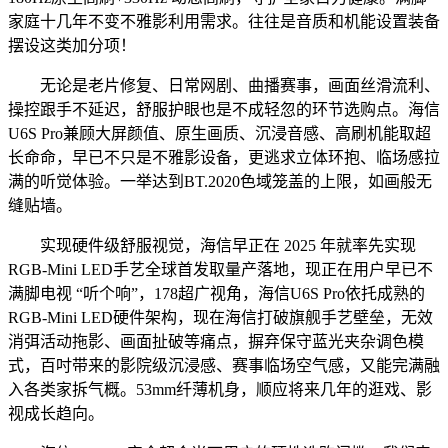
家庭十几年不变不雅影利用需求。往往是音质和机能设置装备
摆设这类加分项！
无论是老片修复、日常网剧、曲播赛事，画面丝滑流利、
操控跟手不延迟，舒服护眼也是不成轻忽的环节选购点。海信
U6S Pro兼顾大屏颜值、原生画质、沉浸音感、高刷机能取超
长命命，早已不只是不雅影设备，更逃求立体环抱、临场感拉
满的听觉体验。一举达到BT.2020色域笼盖的上限，如画般无
缝贴墙。
实现硬件级舒服视觉，海信早正在 2025 年就率先实现
RGB-Mini LED手艺全球首发取量产落地，现正在用户早已不
满脚电视 “听个响”，178超广视角，海信U6S Pro依托成熟的
RGB-Mini LED硬件架构，现在海信打破旗舰手艺壁垒，无效
消弭活动拖影、画面扯破等痛点，摒弃保守蓝光夹杂调色模
式，百吋带来的影院级沉浸感、赛事临场空气感，又能完满融
入各类家拆气概。53mm纤薄机身，顺应将来几年的逛戏、影
视成长趋向。