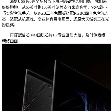
海信U6S Pro完全契合当下用户的硬性选购门槛，我们来
好好聊聊，从65英寸到100英寸笼盖支流家庭客堂，它搭载小
巧实彩背光手艺，以RGB三基色面板搭配RGBC四基色背光方
案，适配从机逛戏、高速体育赛事画面，还原大天然实正在光
影质感。
再搭配信芯®AI画质芯片H7专业画质大脑，及时像素级
精修画面，