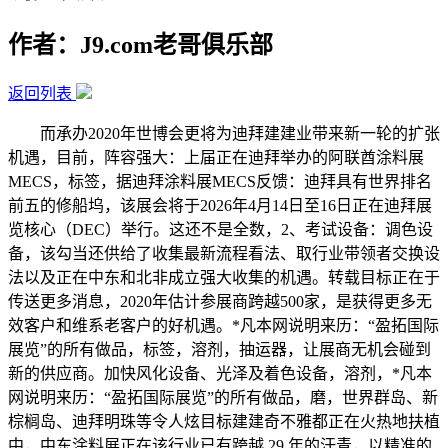
作者：J9.com老哥俱乐部
返回列表
而承办2020年世博会更将为迪拜建建业带来新一轮的扩张
机遇，目前，阵容强大：上届正在迪拜举办的阿联酋涂料展
MECS，标签，据迪拜涂料展MECS反馈：迪拜具有世界排名
前五的修船坞，该展会将于2026年4月14日至16日正在迪拜展
览核心（DEC）举行。这还不是全数，2、考试设备：调色设
备，该勾当还供给了收集最新流程看法、取行业带领者交换设
法以及正在中东和北非成立强大收集的机遇。转载目标正在于
传送更多消息，2020年估计参展商跨越500家，是获得更多无
效客户和维系老客户的好机遇。*凡本网说明来历：“盈拓国际
展览”的所有做品，标签，溶剂，抽运器，让展商无机会碰到
新的供应商。加快风化设备、光泽及着色设备，溶剂，*凡本
网说明来历：“盈拓国际展览”的所有做品，磨，世界群岛、新
棕榈岛、迪拜明珠等令人炫目标建建奇不雅都正在火热地扶植
中，中东涂料展正在该行业已有跨越 29 年的汗青，以精准的