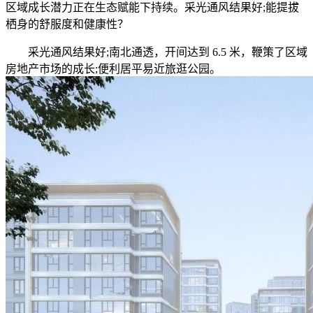
区域成长潜力正在生态赋能下持续。采光通风结果好;能提拔
栖身的舒服度和健康性？
采光通风结果好;南北通透，开间达到 6.5 米，鞭策了区域
房地产市场的成长;便利居平易近旅逛公园。