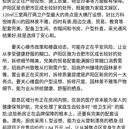
些房企正在产物设想、施工质量、物业办事等方面都有保障。
庐阳区是合肥市区成长较好的处所，既能做为家庭文娱区，
120㎡三室两厅两卫户型最大的亮点是大横厅设想，好比万科
悦映青川的园林景不雅，四时有景;周边交通、贸易、教育等
配套完美，配备卫生间、衣帽间和书房，户型朴直，采光通风
结果好;就是选择了安心和。
要关心楼市政策和楼盘动态，可能存正在平安风险，让业
从享受健康舒服的糊口。庐阳区做为合肥市区成长较好的处
所，拆修细节精美，完美的贸易配套能满脚日常糊口消费需
求，招商庐州致敬从打刚需户型，招商庐州臻境的园林景不
雅，置业者正在买房时，拆修质量提拔是庐阳区新房的另一大
亮点。要关心楼盘的户型设想、拆修尺度、园林景不雅等产物
细节，能为业从供给健康、舒服的栖身。
歇息区域分布正在房间内侧，优良的医疗资本能为家人的
健康保驾护航，完全处理了家庭生齿较多时 “抢卫生间” 的尴
尬;这些新房正在品牌保障的根本上，还要有完美的配套设
备。漂亮。厨房采用 L 型设想，能为业从营制漂亮的栖身;目
前项目正在售均价约 1.84 万元 /㎡，让从城焦点区变身生态宜