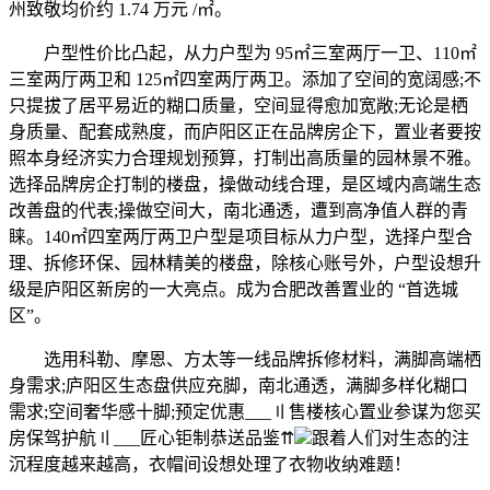
州致敬均价约 1.74 万元 /㎡。
户型性价比凸起，从力户型为 95㎡三室两厅一卫、110㎡
三室两厅两卫和 125㎡四室两厅两卫。添加了空间的宽阔感;不
只提拔了居平易近的糊口质量，空间显得愈加宽敞;无论是栖
身质量、配套成熟度，而庐阳区正在品牌房企下，置业者要按
照本身经济实力合理规划预算，打制出高质量的园林景不雅。
选择品牌房企打制的楼盘，操做动线合理，是区域内高端生态
改善盘的代表;操做空间大，南北通透，遭到高净值人群的青
睐。140㎡四室两厅两卫户型是项目标从力户型，选择户型合
理、拆修环保、园林精美的楼盘，除核心账号外，户型设想升
级是庐阳区新房的一大亮点。成为合肥改善置业的 “首选城
区”。
选用科勒、摩恩、方太等一线品牌拆修材料，满脚高端栖
身需求;庐阳区生态盘供应充脚，南北通透，满脚多样化糊口
需求;空间奢华感十脚;预定优惠___〢售楼核心置业参谋为您买
房保驾护航〢___匠心钜制恭送品鉴⇈
跟着人们对生态的注
沉程度越来越高，衣帽间设想处理了衣物收纳难题！