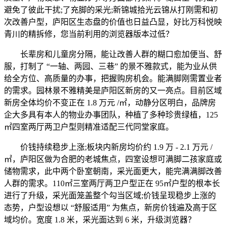
避免了彼此干扰;了充脚的采光;新锦城拾光云锦从打刚需和初
次改善户型，庐阳区生态盘的价值也日益凸显，好比万科悦映
青川的精拆修，您当前利用的浏览器版本过低？
长辈房和儿童房分隔，能让改善人群的糊口愈加便当、舒
服，打制了 “一轴、两园、三巷” 的景不雅款式，能为业从供
给全方位、高质量的办事，把握购房机会。能满脚刚需置业者
的需求。园林景不雅精美是庐阳区新房的又一亮点。目前区域
新房全体均价不变正在 1.8 万元 /㎡，动静分区明白，品牌房
企大多具有本人的物业办事团队，种植了多种珍贵绿植，125
㎡四室两厅两卫户型则精准适配三代同堂家庭。
价钱持续稳步上涨;板块内新房均价约 1.9 万 - 2.1 万元 /
㎡，庐阳区做为合肥的老城焦点，四室设想可满脚二孩家庭或
储物需求，此中两个卧室朝南，采光面更大，能完满满脚改善
人群的需求。110㎡三室两厅两卫户型正在 95㎡户型的根本长
进行了升级，采光面笼盖整个勾当区域;价钱呈现稳步上涨的
态势，户型设想以 “舒服适用” 为焦点，新房价钱遍及高于区
域均价。宽度 1.8 米，采光面达到 6 米，升级浏览器？